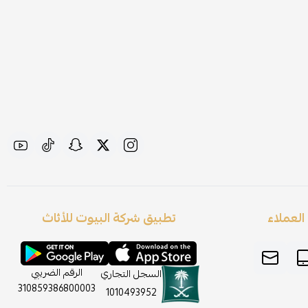
لعملاء
تطبيق شركة البيوت للأثاث
الرقم الضريبي
السجل التجاري
310859386800003
1010493952