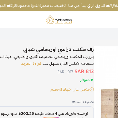
🛋️ الذوق الراقي يبدأ من هنا.. تخفيضات مميزة لفترة محدودة!
🛋️ الذوق
شركة البيوت للأثاث
رف مكتب دراسي اوريجامي شبابي
يبرز رف المكتب اوريجامي بتصميمه الأنيق والطبيعي، حيث تتنا
بسطحه الأملس الذي يسهل ت...
قراءة المزيد
813 SAR
1,017 SAR
متوفر
متبقي على انتهاء الخصم:
تصنيف المنتج: