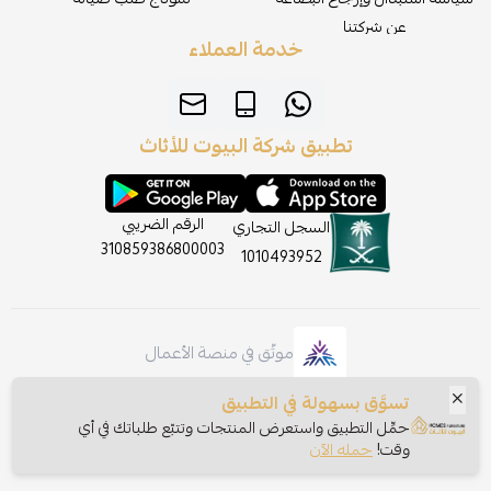
عن شركتنا
خدمة العملاء
تطبيق شركة البيوت للأثاث
الرقم الضريبي
السجل التجاري
310859386800003
1010493952
موثّق في منصة الأعمال
تسوَّق بسهولة في التطبيق
حمِّل التطبيق واستعرض المنتجات وتتبّع طلباتك في أي
وقت!
حمله الآن
الحقوق محفوظة | 2026
شركة البيوت للأثاث