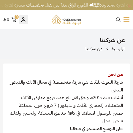
يزة لفترة محدودة!
🛋️ الذوق الراقي يبدأ من هنا.. تخفيضات مميزة لفترة م
0
0
شركة البيوت للأثاث
عن شركتنا
الرئيسية
عن شركتنا
من نحن
شركة البيوت للأثاث هي شركة متخصصة في مجال الأثاث والديكور
المنزلي
أنشئت منذ 2015م وحتى الآن بلغ عدد فروع معارض الأثاث
المتمثلة بـ (العماري للأثاث والديكور ) 7 فروع حول المملكة
نطمح للوصول لعملائنا في كافة مناطق المملكة والخليج ولذلك
فنحن نعمل
على التوسع المستمر في مجالنا