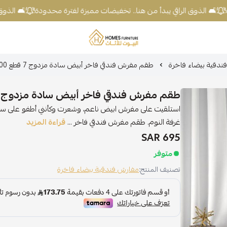
🛋️ الذوق الراقي يبدأ من هنا.. تخفيضات مميزة لفترة محدودة!
🛋️ الذوق 
شركة البيوت للأثاث
ندقية بيضاء فاخرة
طقم مفرش فندقي فاخر أبيض سادة مزدوج 7 قطع 200×200 سم
طقم مفرش فندقي فاخر أبيض سادة مزدوج 7 قطع 200×200 سم
استلقيت على مفرش ابيض ناعم، وشعرت وكأنني أطفو على سحا
غرفة النوم. طقم مفرش فندقي فاخر ...
قراءة المزيد
695 SAR
متوفر
تصنيف المنتج:
مفارش فندقية بيضاء فاخرة