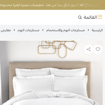
رة محدودة!
🛋️ الذوق الراقي يبدأ من هنا.. تخفيضات مميزة لفترة محدودة!
القائمة
الرئيسية
مستلزمات النوم والاستحمام
مستلزمات النوم
مفارش ف