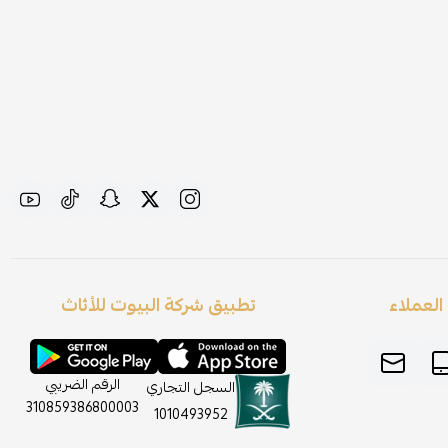
لعملاء
تطبيق شركة البيوت للأثاث
الرقم الضريبي
السجل التجاري
310859386800003
1010493952