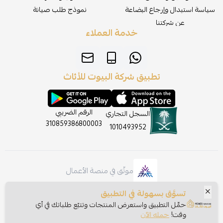
سياسة استبدال وإرجاع البضاعة
نموذج طلب صيانة
عن شركتنا
خدمة العملاء
تطبيق شركة البيوت للأثاث
الرقم الضريبي
السجل التجاري
310859386800003
1010493952
موثّق في منصة الأعمال
تسوَّق بسهولة في التطبيق
حمِّل التطبيق واستعرض المنتجات وتتبّع طلباتك في أي
وقت!
حمله الآن
الحقوق محفوظة | 2026
شركة البيوت للأثاث