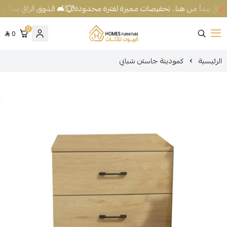
لراقي يبدأ من هنا.. تخفيضات مميزة لفترة محدودة!
🛋️ الذوق الراقي يبدأ 
0
0
شركة البيوت للأثاث
الرئيسية
كمودينة جاستن شبابي