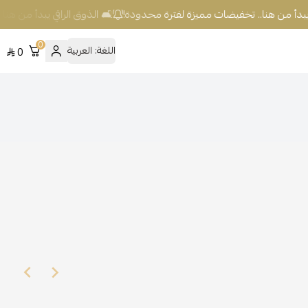
 يبدأ من هنا.. تخفيضات مميزة لفترة محدودة!
🛋️ الذوق الراقي يبدأ من هنا
0
اللغة:
العربية
0