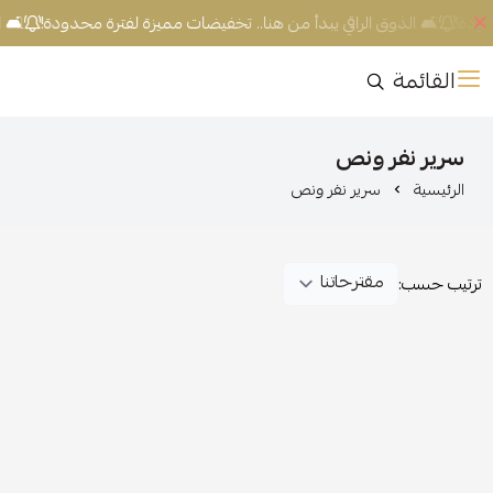
ودة!
🛋️ الذوق الراقي يبدأ من هنا.. تخفيضات مميزة لفترة محدودة!
🛋️ ا
القائمة
سرير نفر ونص
الرئيسية
سرير نفر ونص
ترتيب حسب: