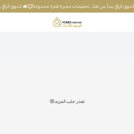
لذوق الراقي يبدأ من هنا.. تخفيضات مميزة لفترة محدودة!
🛋️ الذوق الراقي
شركة البيوت للأثاث
تعذر جلب المزيد😢