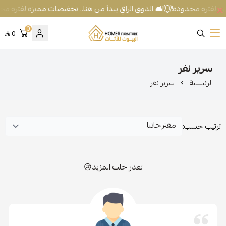
يزة لفترة محدودة!
🛋️ الذوق الراقي يبدأ من هنا.. تخفيضات مميزة لفترة مح
0
0
شركة البيوت للأثاث
سرير نفر
الرئيسية
سرير نفر
ترتيب حسب:
تعذر جلب المزيد😢