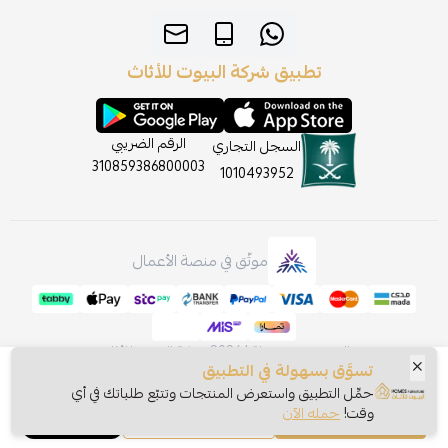
تطبيق شركة البيوت للأثاث
الرقم الضريبي
السجل التجاري
310859386800003
1010493952
موثّق في منصة الأعمال
الحقوق محفوظة | 2026
شركة البيوت للأثاث
تسوَّق بسهولة في التطبيق
حمِّل التطبيق واستعرض المنتجات وتتبّع طلباتك في أي
وقت!
حمله الآن
اشتري الآن