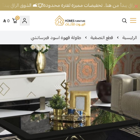
 الراقي يبدأ من هنا.. تخفيضات مميزة لفترة محدودة!
🛋️ الذوق الراقي يبدأ
0
0
شركة البيوت للأثاث
الرئيسية
قطع التصفية
طاولة قهوة اسود فيرساتشي