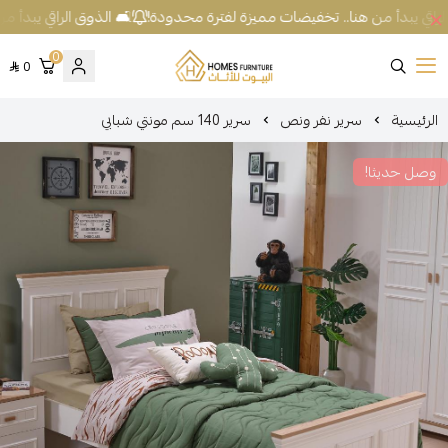
لراقي يبدأ من هنا.. تخفيضات مميزة لفترة محدودة!
🛋️ الذوق الراقي يبدأ م
0
0
شركة البيوت للأثاث
الرئيسية
سرير نفر ونص
سرير 140 سم مونتي شبابي
وصل حديثا!