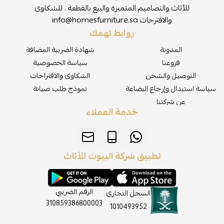
للأثاث والتصاميم المتميزة والبيع بالقطعة . للشكاوى
والاقترحات
info@homesfurniture.sa
روابط تهمك
المدونة
شهادة الضريبة المضافة
فروعنا
سياسة الخصوصية
التوصيل والشحن
الشكاوى والاقتراحات
سياسة استبدال وإرجاع البضاعة
نموذج طلب صيانة
عن شركتنا
خدمة العملاء
تطبيق شركة البيوت للأثاث
الرقم الضريبي
السجل التجاري
310859386800003
1010493952