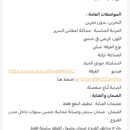
المواصفات العامة :
التخزين: بدون تخزين
المرتبة المناسبة : مماثلة لمقاس السرير
اللون: كريمي في خشبي
نوع الغرفة: شبابي
الصناعة: تركية
التشكيلة: مونتي الميلا
فيديو الغرفة
https://youtu.be/cHFpg68V6Gc?
si=CrUmBB9ZtZ2wtXjg
اضغط هنا
المرتبة تُباع منفصلة.
الضمان والعناية :
تعليمات العناية : تنظيف البقع فقط.
الضمان : ضمان سنتين وصيانة مجانية خمس سنوات داخل مدن
الفروع.
خارج مناطق الفروع ضمان وصول القطع سليمة فقط.