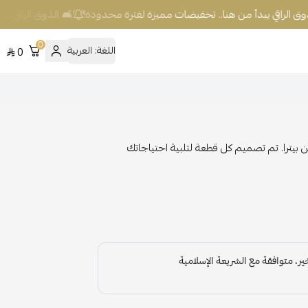
ق الراقي يبدأ من هنا.. تخفيضات مميزة لفترة محدودة!
🛋️ الذوق الراقي يبد
0
اللغة:
العربية
0
 بيترا. تم تصميم كل قطعة لتلبية احتياجاتك