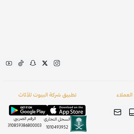
لعملاء
تطبيق شركة البيوت للأثاث
الرقم الضريبي
السجل التجاري
310859386800003
1010493952