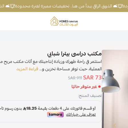
 محدودة!
🛋️ الذوق الراقي يبدأ من هنا.. تخفيضات مميزة لفترة محدودة!

شركة البيوت للأثاث
مكتب دراسى بيترا شبابي
اث مكتب مريح من بيترا. تم تصميم كل قطعة لتلبية احتياجاتك
قراءة المزيد
العملية، حيث توفر مساحة تخزين و...
73 SAR
911 SAR
غير متوفر حاليًا
تصنيف المنتج: