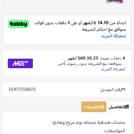
رقم الموديل
E04175508515
التفاصيل
التقييمات
مخدات فندقية تمنحك نوم مريح وهادئ
المواصفات: