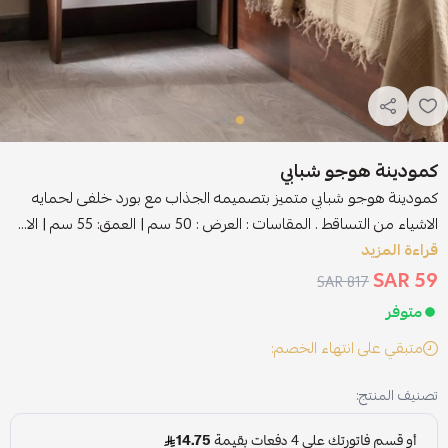
كمودينة هوجو شبابي
كمودينة هوجو شبابي متميز بتصميمه الجذاب مع بورد خلفى لحمايه
الاشياء من التساقط . المقاسات : العرض : 50 سم | العمق: 55 سم | الا...
قراءة المزيد
59 SAR
817 SAR
متوفر
متبقي على انتهاء الخصم:
تصنيف المنتج: