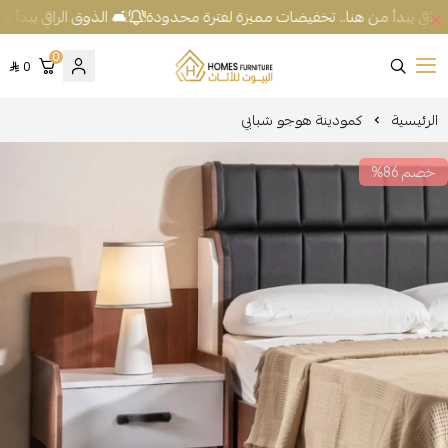
لراقي يبدأ من هنا.. تخفيضات مميزة لفترة محدودة!
🛋️ الذوق الراقي يبدأ 
0
0
شركة البيوت للأثاث
الرئيسية
كمودينة هوجو شبابي
خصم 86%