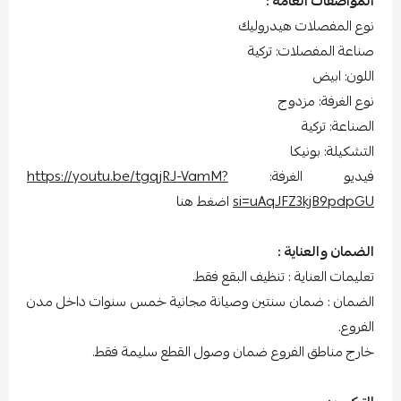
المواصفات العامة :
نوع المفصلات هيدروليك
صناعة المفصلات: تركية
اللون: ابيض
نوع الغرفة: مزدوج
الصناعة: تركية
التشكيلة: بونيكا
فيديو الغرفة:
https://youtu.be/tgqjRJ-VamM?
si=uAqJFZ3kjB9pdpGU
اضغط هنا
الضمان والعناية :
تعليمات العناية : تنظيف البقع فقط.
الضمان : ضمان سنتين وصيانة مجانية خمس سنوات داخل مدن
الفروع.
خارج مناطق الفروع ضمان وصول القطع سليمة فقط.