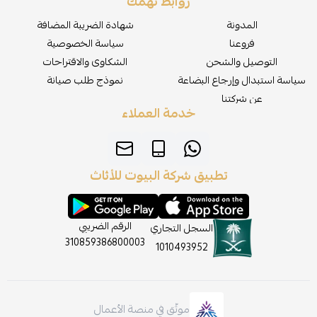
روابط تهمك
المدونة
شهادة الضريبة المضافة
فروعنا
سياسة الخصوصية
التوصيل والشحن
الشكاوى والاقتراحات
سياسة استبدال وإرجاع البضاعة
نموذج طلب صيانة
عن شركتنا
خدمة العملاء
تطبيق شركة البيوت للأثاث
الرقم الضريبي
السجل التجاري
310859386800003
1010493952
موثّق في منصة الأعمال