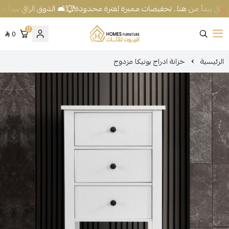
لراقي يبدأ من هنا.. تخفيضات مميزة لفترة محدودة!
🛋️ الذوق الراقي يبدأ 
0
0
شركة البيوت للأثاث
الرئيسية
خزانة ادراج بونيكا مزدوج