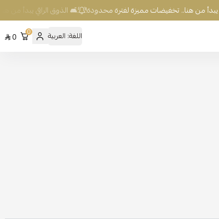
بدأ من هنا.. تخفيضات مميزة لفترة محدودة!
🛋️ الذوق الراقي يبدأ من هنا.
0
اللغة:
العربية
0