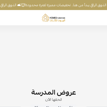
ذوق الراقي يبدأ من هنا.. تخفيضات مميزة لفترة محدودة!
🛋️ الذوق الراقي ي
شركة البيوت للأثاث
عروض المدرسة
الحقها الآن