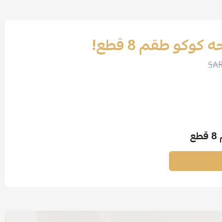
وكو طقم 8 قطع!
ع